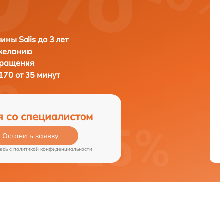
ны Solis до 3 лет
 желанию
бращения
1170 от 35 минут
я со специалистом
Оставить заявку
есь c
политикой конфиденциальности