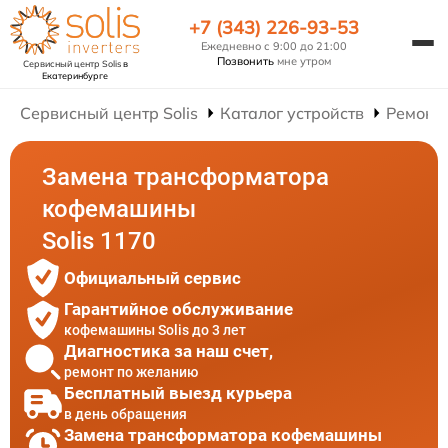
+7 (343) 226-93-53
Ежедневно с 9:00 до 21:00
Позвонить
мне утром
Сервисный центр Solis
в
Екатеринбурге
Сервисный центр Solis
Каталог устройств
Ремонт
Замена трансформатора
кофемашины
Solis 1170
Официальный сервис
Гарантийное обслуживание
кофемашины Solis до 3 лет
Диагностика за наш счет,
ремонт по желанию
Бесплатный выезд курьера
в день обращения
Замена трансформатора кофемашины