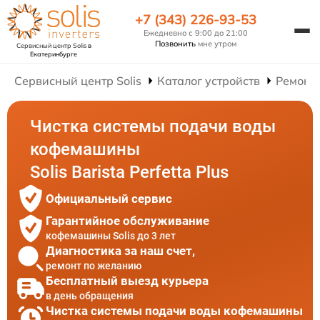
+7 (343) 226-93-53
Ежедневно с 9:00 до 21:00
Позвонить
мне утром
Сервисный центр Solis
в
Екатеринбурге
Сервисный центр Solis
Каталог устройств
Ремонт
Чистка системы подачи воды
кофемашины
Solis Barista Perfetta Plus
Официальный сервис
Гарантийное обслуживание
кофемашины Solis до 3 лет
Диагностика за наш счет,
ремонт по желанию
Бесплатный выезд курьера
в день обращения
Чистка системы подачи воды кофемашины