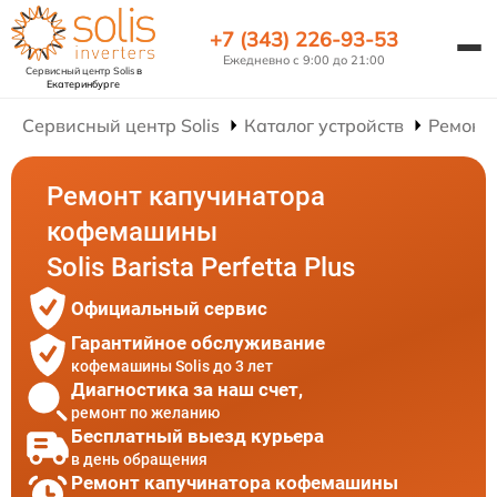
+7 (343) 226-93-53
Ежедневно с 9:00 до 21:00
Сервисный центр Solis
в
Екатеринбурге
Сервисный центр Solis
Каталог устройств
Ремонт
Ремонт капучинатора
кофемашины
Solis Barista Perfetta Plus
Официальный сервис
Гарантийное обслуживание
кофемашины Solis до 3 лет
Диагностика за наш счет,
ремонт по желанию
Бесплатный выезд курьера
в день обращения
Ремонт капучинатора кофемашины