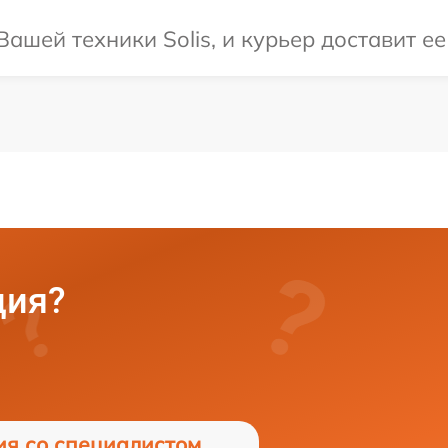
шей техники Solis, и курьер доставит ее
ция?
ия со специалистом