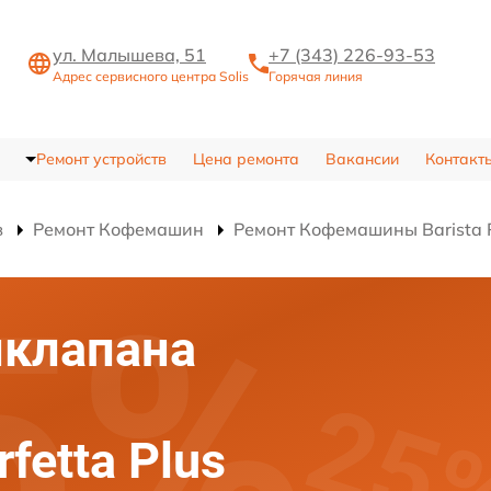
ул. Малышева, 51
+7 (343) 226-93-53
Адрес сервисного центра Solis
Горячая линия
Ремонт устройств
Цена ремонта
Вакансии
Контакт
в
Ремонт Кофемашин
Ремонт Кофемашины Barista P
иклапана
rfetta Plus