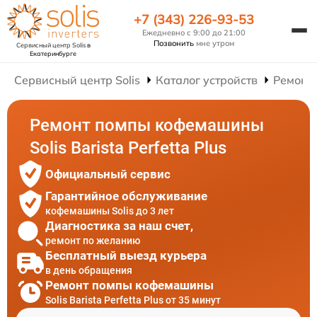
+7 (343) 226-93-53
Ежедневно с 9:00 до 21:00
Позвонить
мне утром
Сервисный центр Solis
в
Екатеринбурге
Сервисный центр Solis
Каталог устройств
Ремонт
Ремонт помпы кофемашины
Solis Barista Perfetta Plus
Официальный сервис
Гарантийное обслуживание
кофемашины Solis до 3 лет
Диагностика за наш счет,
ремонт по желанию
Бесплатный выезд курьера
в день обращения
Ремонт помпы кофемашины
Solis Barista Perfetta Plus от 35 минут