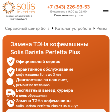
+7 (343) 226-93-53
Ежедневно с 9:00 до 21:00
Позвонить
мне утром
Сервисный центр Solis
в
Екатеринбурге
Сервисный центр Solis
Каталог устройств
Ремонт
Замена ТЭНа кофемашины
Solis Barista Perfetta Plus
Официальный сервис
Гарантийное обслуживание
кофемашины Solis до 3 лет
Диагностика за наш счет,
ремонт по желанию
Бесплатный выезд курьера
в день обращения
Замена ТЭНа кофемашины
Solis Barista Perfetta Plus от 35 минут