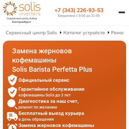
+7 (343) 226-93-53
Ежедневно с 9:00 до 21:00
Сервисный центр Solis
в
Екатеринбурге
Сервисный центр Solis
Каталог устройств
Ремонт
Замена жерновов
кофемашины
Solis Barista Perfetta Plus
Официальный сервис
Гарантийное обслуживание
кофемашины Solis до 3 лет
Диагностика за наш счет,
ремонт по желанию
Бесплатный выезд курьера
в день обращения
Замена жерновов кофемашины