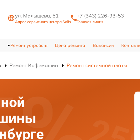
ул. Малышева, 51
+7 (343) 226-93-53
Адрес сервисного центра Solis
Горячая линия
Ремонт устройств
Цена ремонта
Вакансии
Контакт
в
Ремонт Кофемашин
Ремонт системной платы
мной
ашины
инбурге