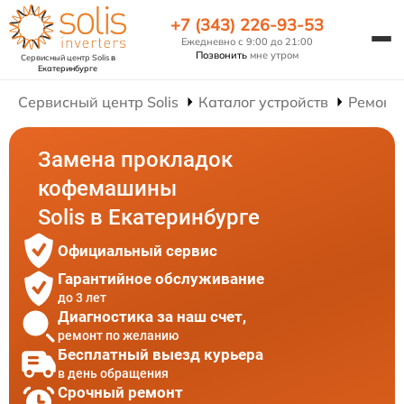
+7 (343) 226-93-53
Ежедневно с 9:00 до 21:00
Позвонить
мне утром
Сервисный центр Solis
в
Екатеринбурге
Сервисный центр Solis
Каталог устройств
Ремонт
Замена прокладок
кофемашины
Solis в Екатеринбурге
Официальный сервис
Гарантийное обслуживание
до 3 лет
Диагностика за наш счет,
ремонт по желанию
Бесплатный выезд курьера
в день обращения
Срочный ремонт